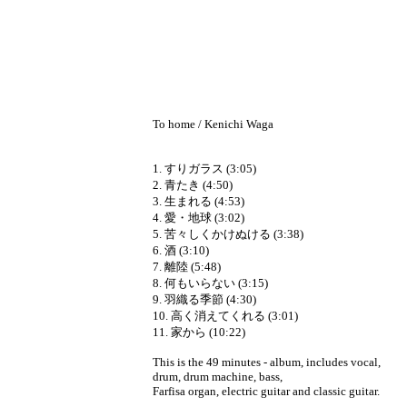
To home / Kenichi Waga
1. すりガラス (3:05)
2. 青たき (4:50)
3. 生まれる (4:53)
4. 愛・地球 (3:02)
5. 苦々しくかけぬける (3:38)
6. 酒 (3:10)
7. 離陸 (5:48)
8. 何もいらない (3:15)
9. 羽織る季節 (4:30)
10. 高く消えてくれる (3:01)
11. 家から (10:22)
This is the 49 minutes - album, includes vocal,
drum, drum machine, bass,
Farfisa organ, electric guitar and classic guitar.