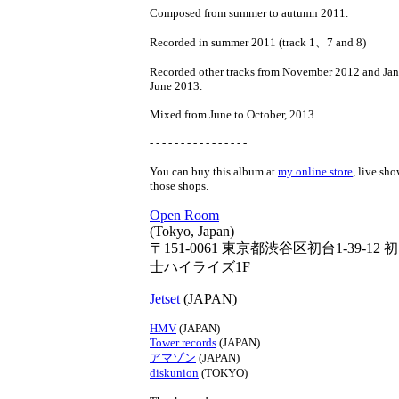
Composed from summer to autumn 2011.
Recorded in summer 2011 (track 1、7 and 8)
Recorded other tracks from November 2012 and Jan
June 2013.
Mixed from June to October, 2013
- - - - - - - - - - - - - - - -
You can buy this album at
my online store
, live sh
those shops.
Open Room
(Tokyo, Japan)
〒151-0061 東京都渋谷区初台1-39-12 
士ハイライズ1F
Jetset
(JAPAN)
HMV
(JAPAN)
Tower records
(JAPAN)
アマゾン
(JAPAN)
diskunion
(TOKYO)