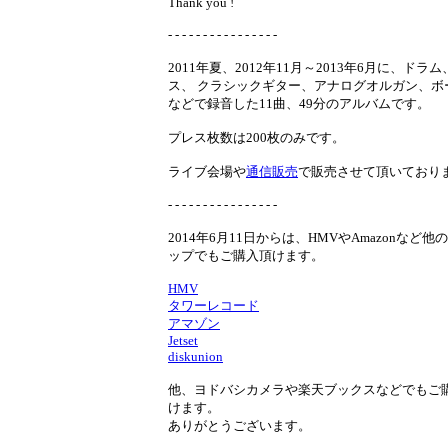
Thank you !
- - - - - - - - - - - - - - - -
2011年夏、2012年11月～2013年6月に、ドラ
ス、 クラシックギター、アナログオルガン、ボ
などで録音した11曲、49分のアルバムです。
プレス枚数は200枚のみです。
ライブ会場や
通信販売
で販売させて頂いており
- - - - - - - - - - - - - - - -
2014年6月11日からは、HMVやAmazonなど他
ップでもご購入頂けます。
HMV
タワーレコード
アマゾン
Jetset
diskunion
他、ヨドバシカメラや楽天ブックスなどでもご
けます。
ありがとうございます。